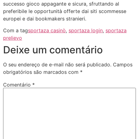
successo gioco appagante e sicura, sfruttando al
preferibile le opportunità offerte dai siti scommesse
europei e dai bookmakers stranieri.
Com a tag
sportaza casinò
,
sportaza login
,
sportaza
prelievo
Deixe um comentário
O seu endereço de e-mail não será publicado.
Campos
obrigatórios são marcados com
*
Comentário
*