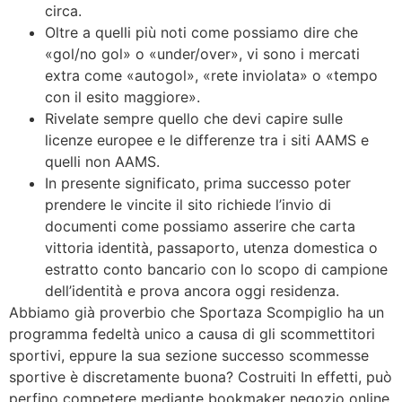
circa.
Oltre a quelli più noti come possiamo dire che
«gol/no gol» o «under/over», vi sono i mercati
extra come «autogol», «rete inviolata» o «tempo
con il esito maggiore».
Rivelate sempre quello che devi capire sulle
licenze europee e le differenze tra i siti AAMS e
quelli non AAMS.
In presente significato, prima successo poter
prendere le vincite il sito richiede l’invio di
documenti come possiamo asserire che carta
vittoria identità, passaporto, utenza domestica o
estratto conto bancario con lo scopo di campione
dell’identità e prova ancora oggi residenza.
Abbiamo già proverbio che Sportaza Scompiglio ha un
programma fedeltà unico a causa di gli scommettitori
sportivi, eppure la sua sezione successo scommesse
sportive è discretamente buona? Costruiti In effetti, può
perfino competere mediante bookmaker negozio online