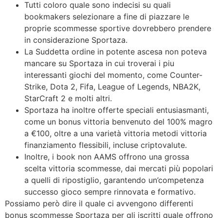
Tutti coloro quale sono indecisi su quali
bookmakers selezionare a fine di piazzare le
proprie scommesse sportive dovrebbero prendere
in considerazione Sportaza.
La Suddetta ordine in potente ascesa non poteva
mancare su Sportaza in cui troverai i piu
interessanti giochi del momento, come Counter-
Strike, Dota 2, Fifa, League of Legends, NBA2K,
StarCraft 2 e molti altri.
Sportaza ha inoltre offerte speciali entusiasmanti,
come un bonus vittoria benvenuto del 100% magro
a €100, oltre a una varietà vittoria metodi vittoria
finanziamento flessibili, incluse criptovalute.
Inoltre, i book non AAMS offrono una grossa
scelta vittoria scommesse, dai mercati più popolari
a quelli di ripostiglio, garantendo un’competenza
successo gioco sempre rinnovata e formativo.
Possiamo però dire il quale ci avvengono differenti
bonus scommesse Sportaza per gli iscritti quale offrono