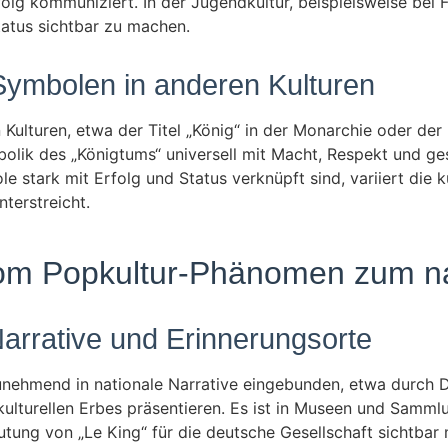
folg kommuniziert. In der Jugendkultur, beispielsweise bei 
tatus sichtbar zu machen.
 Symbolen in anderen Kulturen
Kulturen, etwa der Titel „König“ in der Monarchie oder der
olik des „Königtums“ universell mit Macht, Respekt und gese
stark mit Erfolg und Status verknüpft sind, variiert die ku
terstreicht.
vom Popkultur-Phänomen zum na
 Narrative und Erinnerungsorte
nehmend in nationale Narrative eingebunden, etwa durch De
kulturellen Erbes präsentieren. Es ist in Museen und Samml
tung von „Le King“ für die deutsche Gesellschaft sichtbar