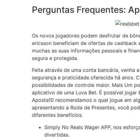
Perguntas Frequentes: Ap
Os novos jogadores podem desfrutar de bônus
ericsson beneficiam de ofertas de cashback 
muchas as suas informações pessoais e finan
segura e protegida.
Feita através de uma conta bancária, venha a
segurança e praticidade oferecida há anos. 
possibilidades de controle maior. Mais Um po
aplicativo de uma Luva Bet. É possível jogar 
Aposta10 recomendamos o qual jogue em algum
apresentando a Roda de Presentes, você pode
diferentes benefícios.
Simply No Reals Wager APP, nos esforç
divertidas.