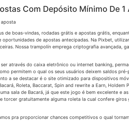
ostas Com Depósito Mínimo De 1 
 de boas-vindas, rodadas grátis e apostas grátis, enquan
e oportunidades de apostas antecipadas. Na Pixbet, utiliz
ceiras. Nossa trampolín emprega criptografia avançada, g
 ser através do caixa eletrônico ou internet banking, per
Como permitem o qual os seus usuários deixem saldos pré-
nto a se destacar é o site otimizado para dispositivos mó
Bacará, Roleta, Baccarat, Spin and rewrite a Earn, Holdem P
a sala de Bacará, já que este jogo é bem excelente e as p
 torcer gratuitamente alguma roleta la cual confere giros
amos pra proporcionar chances competitivos o qual torna