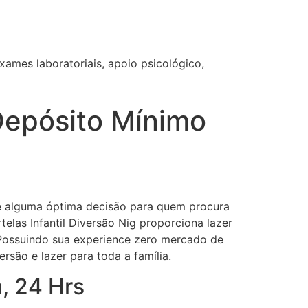
ames laboratoriais, apoio psicológico,
Depósito Mínimo
 é alguma óptima decisão para quem procura
telas Infantil Diversão Nig proporciona lazer
Possuindo sua experience zero mercado de
rsão e lazer para toda a família.
, 24 Hrs