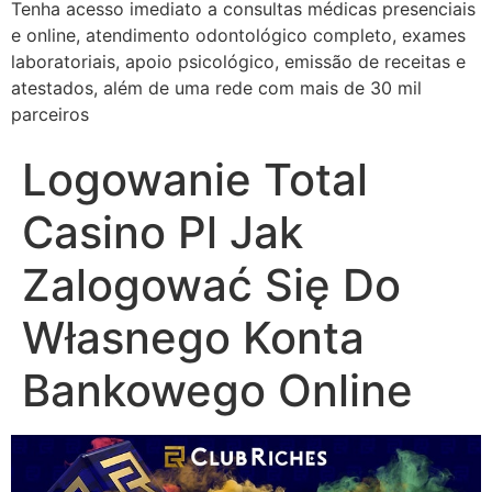
Tenha acesso imediato a consultas médicas presenciais
e online, atendimento odontológico completo, exames
laboratoriais, apoio psicológico, emissão de receitas e
atestados, além de uma rede com mais de 30 mil
parceiros
Logowanie Total
Casino Pl Jak
Zalogować Się Do
Własnego Konta
Bankowego Online