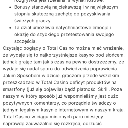
rozgrywka jest rzetelna, a wyniki losowe.
Bonusy stanowią najciekawszą i w największym
stopniu skuteczną zachętę do pozyskiwania
świeżych graczy.
Ta dział umożliwia natychmiastowe emocje i
okazję do szybkiego przetestowania swojego
szczęścia.
Czytając poglądy o Total Casino można mieć wrażenie,
że wydaje się to najkorzystniejsze kasyno pod słońcem,
jednak grając tam jakiś czas na pewno dostrzeżemy, że
wydaje się nadal sporo do odwiedzenia poprawienia.
Jakim Sposobem widzicie, graczom przede wszelkim
przeszkadzało w Total Casino deficyt produktów na
smartfony (już się pojawiła) bądź płatności Skrill. Poza
naszym w który sposób już wspomnieliśmy jest dużo
pozytywnych komentarzy, co porządnie świadczy o
jednym legalnym kasynie internetowym w naszym kraju.
Total Casino w ciągu minionych paru miesięcy
naprawdę zauważalnie się rozkręca, odrzucić