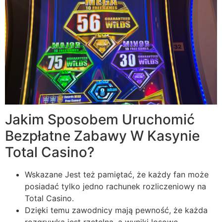
Jakim Sposobem Uruchomić
Bezpłatne Zabawy W Kasynie
Total Casino?
Wskazane Jest też pamiętać, że każdy fan może
posiadać tylko jedno rachunek rozliczeniowy na
Total Casino.
Dzięki temu zawodnicy mają pewność, że każda