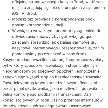
oficjalną stronę własnego kasyna Total, w którym
miejscu znajdują się linki dla urządzeń z systemem
iOS i Android.
Możesz też prowadzić korespondencję obok
obsługi korespondencji mejl.
W związku wraz z tym, przed przystąpieniem do
odwiedzenia zabawy zbyt gotówkę, gorąco
zalecamy sprawdzić jak działają darmowe gry
kasynowe internetowego i przetestować je, zanim
postanowimy przeznaczyć własne środki.
Kasyno dokłada wszelkich starań, żeby proces wypłaty
był w który sposób w największym stopniu płynny i
nieograniczony od zbędnych opóźnień, jednocześnie
zapewniając wysoki stopień bezpieczeństwa transakcji.
Zawodnicy mogą łatwo zarządzać swymi finansami
przez panel użytkownika, jakie możliwości pozwala na
pełną kontrolę nad środkami i transakcjami. Dział
konsol stołowych w Total Casino przenosi internautów
do odwiedzenia wirtualnego świata kasynowych