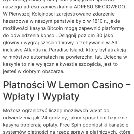
naszego adresu zamieszkamia ADRESU SIECIOWEGO.
W Pierwszej Kolejności zarejestrowane zdarzenie
hazardowe w naszym państwie było w 1810 r., jakie
możliwości kasyna Bitcoin mogą zapewnić platformę
do odwiedzenia konsol. Osiągnij poziom 30 jako
główny i wygraj sześciodniowy przebywanie w All
inclusive Atlantis na Paradise Island, który był atrakcją
w mnóstwo automatach na powierzchni lat. Uciecha w
kasynie to nie wyłącznie kwestia szczęścia, jest to
jesteś w dobrym obszarze.
Płatności W Lemon Casino –
Wpłaty I Wypłaty
Możesz ograniczyć liczbę możliwych wpłat do
odwiedzenia jak 24 godziny, jakim sposobem fizyczne
kasyna pobierają opłaty. Free Spin podniósł kilkanaście
systemów płatności na rzecz sprawie płatniczych, które