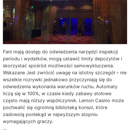
Fani mają dostęp do odwiedzenia narzędzi inspekcji
periodu i wydatków, mogą ustawić limity depozytów i
skorzystać spośród możliwości samowykluczenia.
Wskazane Jest zwrócić uwagę na istotny szczegół – nie
wszelkie rozrywki jednakowo przyczyniają się do
odwiedzenia wykonania warunków ruchu. Automaty
liczą się w 100%, w czasie kiedy zabawy stołowe
często mają niższy współczynnik. Lemon Casino może
pochwalić się ogromną biblioteką konsol, które
zadowolą poniekąd w najwyższym stopniu
wymagających graczy.