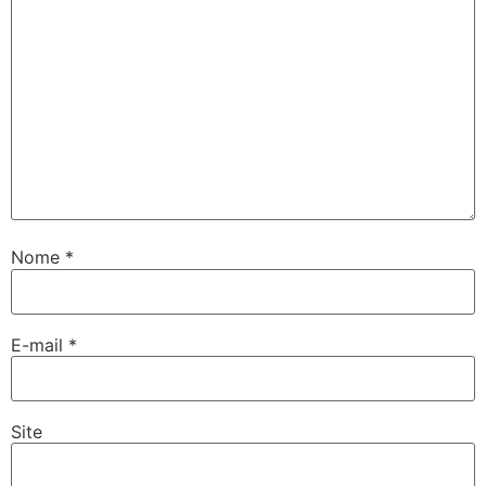
Nome
*
E-mail
*
Site