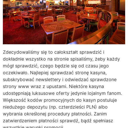
Zdecydowaliśmy się to całokształt sprawdzić i
dokładnie wszystko na stronie spisaliśmy, żeby każdy
mógł sprawdzić, czego będzie się od czasu jego
oczekiwało. Najlepiej sprawdzać stronę kasyna,
subskrybować newslettery i odwiedzać sprawdzone
strony www wraz z upustami. Niektóre kasyna
udostępniają luksusowe oferty jedynie lojalnym fanom.
Większość kodów promocyjnych do kasyn postuluje
niedużego depozytu (np. czterdzieści PLN) albo
wybrania określonej procedury płatności. Zanim
zatwierdzeniem płatności sprawdź, bądź spełniasz
wszystkie warunki promocji.