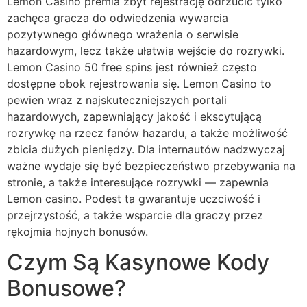
Lemon Casino premia zbyt rejestrację odrzucić tylko
zachęca gracza do odwiedzenia wywarcia
pozytywnego głównego wrażenia o serwisie
hazardowym, lecz także ułatwia wejście do rozrywki.
Lemon Casino 50 free spins jest również często
dostępne obok rejestrowania się. Lemon Casino to
pewien wraz z najskuteczniejszych portali
hazardowych, zapewniający jakość i ekscytującą
rozrywkę na rzecz fanów hazardu, a także możliwość
zbicia dużych pieniędzy. Dla internautów nadzwyczaj
ważne wydaje się być bezpieczeństwo przebywania na
stronie, a także interesujące rozrywki — zapewnia
Lemon casino. Podest ta gwarantuje uczciwość i
przejrzystość, a także wsparcie dla graczy przez
rękojmia hojnych bonusów.
Czym Są Kasynowe Kody
Bonusowe?