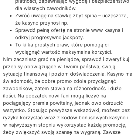
płatności, zapewniając wygodę i bezpieczeństwo
dla własnych zawodników.
Zwróć uwagę na stawkę zbyt spina – uczęszcza,
że kasyno przynosi np.
Sprawdź pełną ofertę na stronie www kasyna i
odkryj progresywne jackpoty.
To kilka prostych praw, które pomogą ci
wyciągnąć wartość maksymalna korzyści.
Nim zaczniesz grać na pieniądze, sprawdź i zweryfikuj
przepisy obowiązujące w Twoim państwa, swoją
sytuację finansową i poziom doświadczenia. Kasyno ma
świadomość, że dobre promo zdoła przyciągnąć
zawodników, zatem stawia na różnorodność i duże
ilości. Na początek nowi fani mogą liczyć na
pociągający premia powitalny, jednak owo odrzucić
wszystko. Stosując powyższe wskazówki, możesz bez
ryzyka korzystać wraz z kodów bonusowych kasyno i
w najwyższym stopniu wykorzystać każdą promocję,
żeby zwiększyć swoją szansę na wygraną. Zawsze