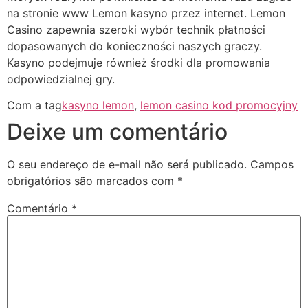
na stronie www Lemon kasyno przez internet. Lemon
Casino zapewnia szeroki wybór technik płatności
dopasowanych do konieczności naszych graczy.
Kasyno podejmuje również środki dla promowania
odpowiedzialnej gry.
Com a tag
kasyno lemon
,
lemon casino kod promocyjny
Deixe um comentário
O seu endereço de e-mail não será publicado.
Campos
obrigatórios são marcados com
*
Comentário
*