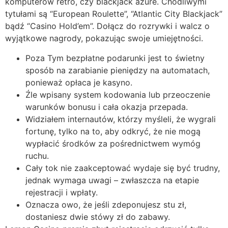
komputerów retro, czy blackjack azure. Chodliwymi
tytułami są “European Roulette”, “Atlantic City Blackjack”
bądź “Casino Hold’em”. Dołącz do rozrywki i walcz o
wyjątkowe nagrody, pokazując swoje umiejętności.
Poza Tym bezpłatne podarunki jest to świetny
sposób na zarabianie pieniędzy na automatach,
ponieważ opłaca je kasyno.
Źle wpisany system kodowania lub przeoczenie
warunków bonusu i cała okazja przepada.
Widziałem internautów, którzy myśleli, że wygrali
fortunę, tylko na to, aby odkryć, że nie mogą
wypłacić środków za pośrednictwem wymóg
ruchu.
Cały tok nie zaakceptować wydaje się być trudny,
jednak wymaga uwagi – zwłaszcza na etapie
rejestracji i wpłaty.
Oznacza owo, że jeśli zdeponujesz stu zł,
dostaniesz dwie stówy zł do zabawy.