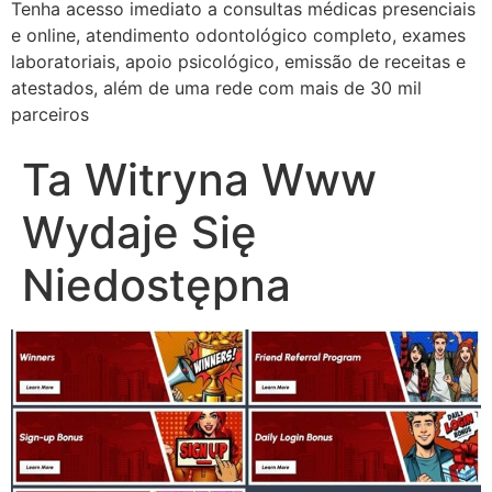
Tenha acesso imediato a consultas médicas presenciais
e online, atendimento odontológico completo, exames
laboratoriais, apoio psicológico, emissão de receitas e
atestados, além de uma rede com mais de 30 mil
parceiros
Ta Witryna Www
Wydaje Się
Niedostępna