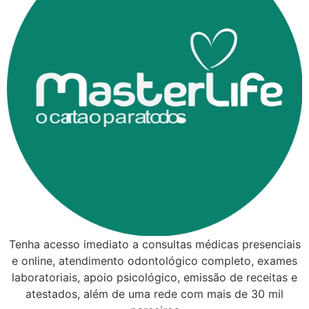
Tenha acesso imediato a consultas médicas presenciais
e online, atendimento odontológico completo, exames
laboratoriais, apoio psicológico, emissão de receitas e
atestados, além de uma rede com mais de 30 mil