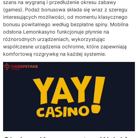
szans na wygraną i przedłużenie okresu zabawy
(games). Podaż bonusowa składa się wraz z szeregu
interesujących możliwości, od momentu klasycznego
bonusu powitalnego według bezpłatne spiny. Mobilna
odsłona Lemonkasyno funkcjonuje płynnie na
różnorodnych urządzeniach, wykorzystując
współczesne urządzenia ochronne, które zapewniają
komfortową rozgrywkę na każdej systemie.