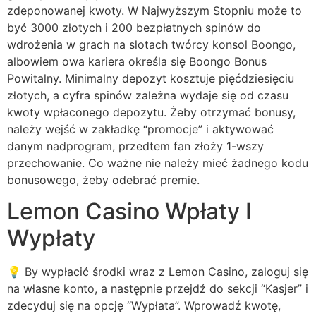
zdeponowanej kwoty. W Najwyższym Stopniu może to
być 3000 złotych i 200 bezpłatnych spinów do
wdrożenia w grach na slotach twórcy konsol Boongo,
albowiem owa kariera określa się Boongo Bonus
Powitalny. Minimalny depozyt kosztuje pięćdziesięciu
złotych, a cyfra spinów zależna wydaje się od czasu
kwoty wpłaconego depozytu. Żeby otrzymać bonusy,
należy wejść w zakładkę “promocje” i aktywować
danym nadprogram, przedtem fan złoży 1-wszy
przechowanie. Co ważne nie należy mieć żadnego kodu
bonusowego, żeby odebrać premie.
Lemon Casino Wpłaty I
Wypłaty
💡 By wypłacić środki wraz z Lemon Casino, zaloguj się
na własne konto, a następnie przejdź do sekcji “Kasjer” i
zdecyduj się na opcję “Wypłata”. Wprowadź kwotę,