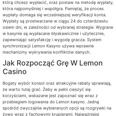
którą chcesz wypłacić, oraz postaw na metodę wypłaty,
która najpomyślniej i współgra. Pamiętaj, że proces
wypłaty domaga się wcześniejszej weryfikacji konta.
Wypłaty są przetwarzane w ciągu 24 do czterdziestu
osiem dni, w zależności od wybranej strategie. Wygrane
w kasynie są wypłacane błyskawicznie i użytecznie,
zapewniając satysfakcję i wygodę gracza. System
synchronizacji Lemon Kasyno używa wprawne
mechanizmy wykrywania konfliktów danych.
Jak Rozpocząć Grę W Lemon
Casino
Bogaty wybór konsol oraz atrakcyjne rabaty sprawiają,
że warto tutaj grać. Żeby w pełni cieszyć się
korzyściami, wskazane jest zapoznać się wraz z
przebiegiem logowania do Lemon kasyno. Jedną
spośród zwyczajnie wybieranych opcji są rozgrywki na
żywo wraz z fachowymi krupierami. Najważniejsi