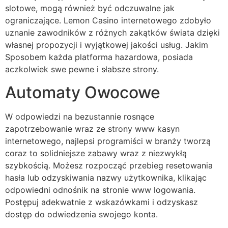
slotowe, mogą również być odczuwalne jak
ograniczające. Lemon Casino internetowego zdobyło
uznanie zawodników z różnych zakątków świata dzięki
własnej propozycji i wyjątkowej jakości usług. Jakim
Sposobem każda platforma hazardowa, posiada
aczkolwiek swe pewne i słabsze strony.
Automaty Owocowe
W odpowiedzi na bezustannie rosnące
zapotrzebowanie wraz ze strony www kasyn
internetowego, najlepsi programiści w branży tworzą
coraz to solidniejsze zabawy wraz z niezwykłą
szybkością. Możesz rozpocząć przebieg resetowania
hasła lub odzyskiwania nazwy użytkownika, klikając
odpowiedni odnośnik na stronie www logowania.
Postępuj adekwatnie z wskazówkami i odzyskasz
dostęp do odwiedzenia swojego konta.