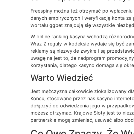
Freespiny można też otrzymać po wpłaceniu 
danych empirycznych i weryfikację konta za
wortalu ggbet znajdują się wszystkie niezb
W online ranking kasyna wchodzą różnorodn
Wraz Z reguły w kodeksie wydaje się być zam
reklamy są niezwykle zwykłe i są przedstaw
uwagę na jest to, że nadprogram promocyjn
korzystania, dlatego kasyno domaga się okre
Warto Wiedzieć
Jest mężczyzna całkowicie zlokalizowany dla
Końcu, stosowane przez nas kasyno internet
dołączyć do odwiedzenia jego w przypadkow
możesz otrzymać. Krajowe Sloty jest to niez
partnerskie mogą zmieniać, usuwać albo do
Co Owo Znaczy, Że Wy