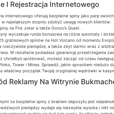
e I Rejestracja Internetowego
na internetowego oferują bezpłatne spiny jako parę swoi
m w największym stopniu zdobyć uwagę nowych klientów.
iny na Fire Joker a także Gonzo’s Quest.
yny wyczekuje runda bonusowa na różne automaty i strzel
225 gratisowych spinów na Hot Volcano od momentu Evopla
eczywiste pieniądze, a także zbyt darmo wraz z arbitraln
ness. W rezultacie posiadasz gwarancję przestrzegania za
egoż chciałbyś spróbować, możesz zacząć od czasu następuj
 Plinko, Tower i Mines. Sprawdź, jakim sposobem niedużo d
właściwy początek Twojej oryginalnej wędrówki w kasyni
ród Reklamy Na Witrynie Bukmach
i za bezpłatne spiny z brakiem depozytu jest niejednokr
awdziwych pieniędzy wydaje się niezwykle wysoka i nikt ni
aakceptować wydaje się być tyle warta, ile oferuje, jednak 