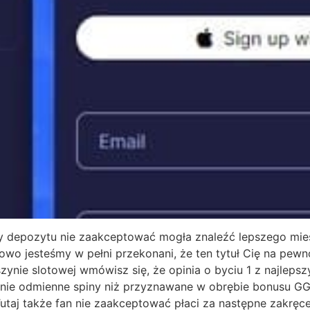
y depozytu nie zaakceptować mogła znaleźć lepszego miesz
owo jesteśmy w pełni przekonani, że ten tytuł Cię na pewn
zynie slotowej wmówisz się, że opinia o byciu 1 z najleps
ełnie odmienne spiny niż przyznawane w obrębie bonusu G
utaj także fan nie zaakceptować płaci za następne zakręce