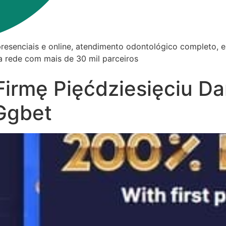
esenciais e online, atendimento odontológico completo, ex
a rede com mais de 30 mil parceiros
Firmę Pięćdziesięciu 
Ggbet