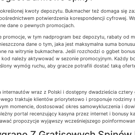
określonej kwoty depozytu. Bukmacher też domaga się za
 pośrednictwem potwierdzenia korespondencji cyfrowej. Ws
ędne dane o pewnych promocjach.
e promocje, w tym nadprogram bez depozytu, rabaty od mo
ieszczona dane o tym, jaka jest maksymalna suma bonusu i
ione na witrynie bukmachera. Jeśli rozchodzi o ggbet bon
y kod należy aktywować w sezonie promocyjnym. Każdy bo
ślony wymóg ruchu, aby gracze potrafili dostać taką ofert
 internautów wraz z Polski i dostępny dwadzieścia cztery
owego traktuje klientów priorytetowo i proponuje rodzimy
ym momencie, dostosować okres samowykluczenia i dowied
ależny portal recenzujący kasyna przez internet i bonusy 
dawać propozycje wyjąwszy wcześniejszego poinformowan
grane Z Gratisowych Spinów