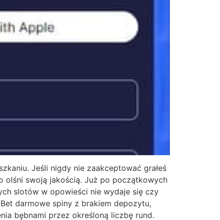
kaniu. Jeśli nigdy nie zaakceptować grałeś
o olśni swoją jakością. Już po początkowych
zych slotów w opowieści nie wydaje się czy
GBet darmowe spiny z brakiem depozytu,
nia bębnami przez określoną liczbę rund.