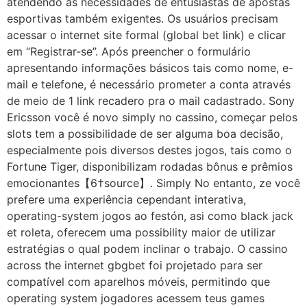
atendendo às necessidades de entusiastas de apostas
esportivas também exigentes. Os usuários precisam
acessar o internet site formal (global bet link) e clicar
em “Registrar-se”. Após preencher o formulário
apresentando informações básicos tais como nome, e-
mail e telefone, é necessário prometer a conta através
de meio de 1 link recadero pra o mail cadastrado. Sony
Ericsson você é novo simply no cassino, começar pelos
slots tem a possibilidade de ser alguma boa decisão,
especialmente pois diversos destes jogos, tais como o
Fortune Tiger, disponibilizam rodadas bônus e prêmios
emocionantes【6†source】. Simply No entanto, ze você
prefere uma experiência cependant interativa,
operating-system jogos ao festón, asi como black jack
et roleta, oferecem uma possibility maior de utilizar
estratégias o qual podem inclinar o trabajo. O cassino
across the internet gbgbet foi projetado para ser
compatível com aparelhos móveis, permitindo que
operating system jogadores acessem teus games