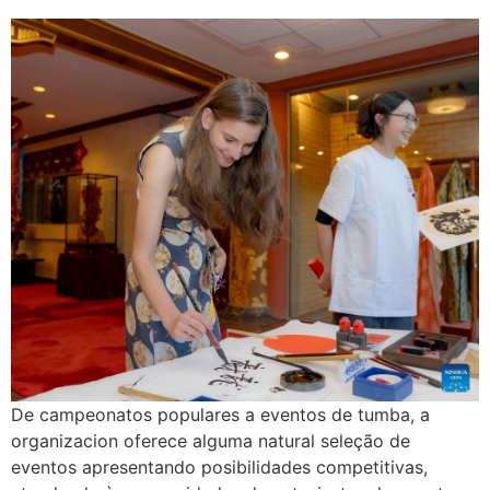
De campeonatos populares a eventos de tumba, a
organizacion oferece alguma natural seleção de
eventos apresentando posibilidades competitivas,