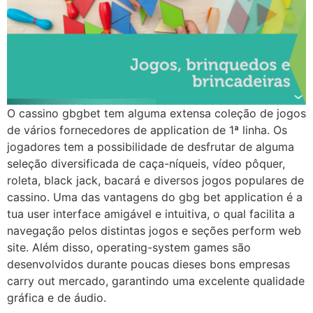
O cassino gbgbet tem alguma extensa coleção de jogos
de vários fornecedores de application de 1ª linha. Os
jogadores tem a possibilidade de desfrutar de alguma
seleção diversificada de caça-níqueis, vídeo pôquer,
roleta, black jack, bacará e diversos jogos populares de
cassino. Uma das vantagens do gbg bet application é a
tua user interface amigável e intuitiva, o qual facilita a
navegação pelos distintas jogos e seções perform web
site. Além disso, operating-system games são
desenvolvidos durante poucas dieses bons empresas
carry out mercado, garantindo uma excelente qualidade
gráfica e de áudio.