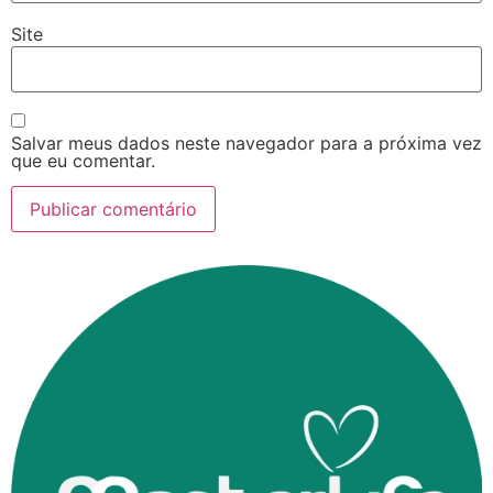
Site
Salvar meus dados neste navegador para a próxima vez
que eu comentar.