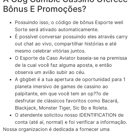
Bônus E Promoções?
Possuindo isso, o código de bônus Esporte weil
Sorte será ativado automaticamente.
É possível conversar possuindo eles através carry
out chat ao vivo, compartilhar histórias e até
mesmo celebrar vitórias juntos.
O Esporte da Caso Aviator baseia-se na premissa
de la cual você faz alguma aposta, e então
observa um avião subir ao céu.
A gbgbet é a tua apertura de oportunidad para 1
planeta imersivo de games de cassino ao
palpitante, em que você tem an op??o de
desfrutar de clássicos favoritos como Bacará,
Blackjack, Monster Tiger, Sic Bo e Roleta.
O atendente solicitou nosso IDENTIFICATION de
conta (até aí, normal) e foi verificar a informação.
Nossa organizacion é dedicada a fornecer uma