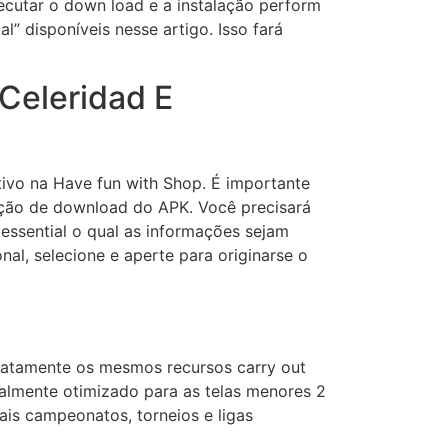
ecutar o down load e a instalação perform
l” disponíveis nesse artigo. Isso fará
Celeridad E
tivo na Have fun with Shop. É importante
 opção de download do APK. Você precisará
essential o qual as informações sejam
nal, selecione e aperte para originarse o
a exatamente os mesmos recursos carry out
otalmente otimizado para as telas menores 2
ais campeonatos, torneios e ligas