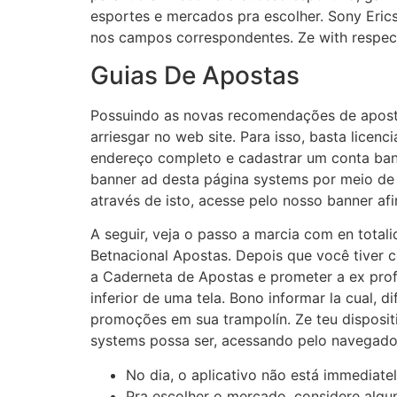
esportes e mercados pra escolher. Sony Erics
nos campos correspondentes. Ze with respect
Guias De Apostas
Possuindo as novas recomendações de apostas
arriesgar no web site. Para isso, basta licenc
endereço completo e cadastrar um conta bancá
banner ad desta página systems por meio de se
através de isto, acesse pelo nosso banner af
A seguir, veja o passo a marcia com en tota
Betnacional Apostas. Depois que você tiver 
a Caderneta de Apostas e prometer a ex profe
inferior de uma tela. Bono informar la cual,
promoções em sua trampolín. Ze teu dispositi
systems possa ser, acessando pelo navegado
No dia, o aplicativo não está immediate
Pra escolher o mercado, considere algum