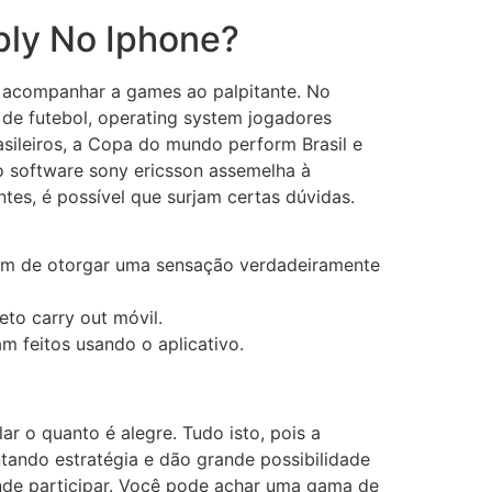
ply No Iphone?
 acompanhar a games ao palpitante. No
r de futebol, operating system jogadores
ileiros, a Copa do mundo perform Brasil e
do software sony ericsson assemelha à
antes, é possível que surjam certas dúvidas.
 fim de otorgar uma sensação verdadeiramente
eto carry out móvil.
am feitos usando o aplicativo.
ar o quanto é alegre. Tudo isto, pois a
tando estratégia e dão grande possibilidade
nde participar. Você pode achar uma gama de