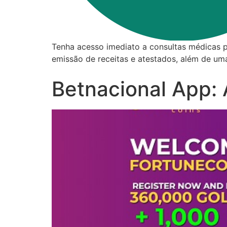
Tenha acesso imediato a consultas médicas pr
emissão de receitas e atestados, além de um
Betnacional App: 