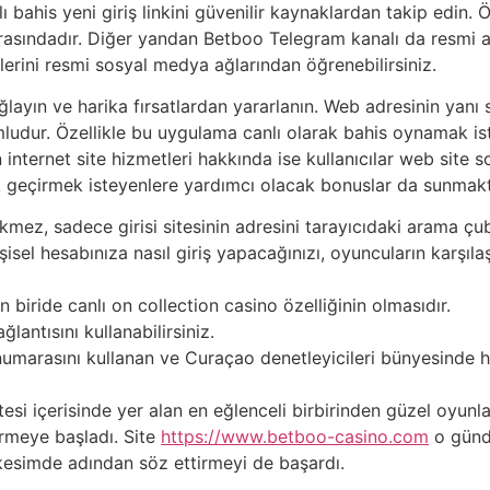
bahis yeni giriş linkini güvenilir kaynaklardan takip edin. 
arasındadır. Diğer yandan Betboo Telegram kanalı da resmi a
lerini resmi sosyal medya ağlarından öğrenebilirsiniz.
layın ve harika fırsatlardan yararlanın. Web adresinin yanı
udur. Özellikle bu uygulama canlı olarak bahis oynamak istey
 internet site hizmetleri hakkında ise kullanıcılar web site 
kit geçirmek isteyenlere yardımcı olacak bonuslar da sunmakt
rekmez, sadece girisi sitesinin adresini tarayıcıdaki arama çu
şisel hesabınıza nasıl giriş yapacağınızı, oyuncuların karşıl
n biride canlı on collection casino özelliğinin olmasıdır.
antısını kullanabilirsiniz.
ans numarasını kullanan ve Curaçao denetleyicileri bünyesind
sitesi içerisinde yer alan en eğlenceli birbirinden güzel oyu
ermeye başladı. Site
https://www.betboo-casino.com
o günd
 kesimde adından söz ettirmeyi de başardı.