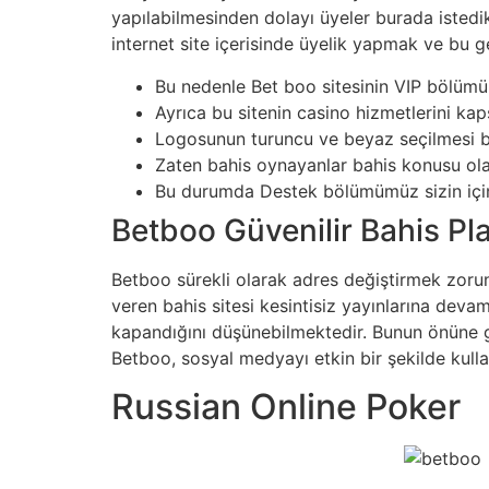
yapılabilmesinden dolayı üyeler burada istedi
internet site içerisinde üyelik yapmak ve bu ge
Bu nedenle Bet boo sitesinin VIP bölümü 
Ayrıca bu sitenin casino hizmetlerini ka
Logosunun turuncu ve beyaz seçilmesi bil
Zaten bahis oynayanlar bahis konusu olan
Bu durumda Destek bölümümüz sizin için
Betboo Güvenilir Bahis Pl
Betboo sürekli olarak adres değiştirmek zorun
veren bahis sitesi kesintisiz yayınlarına deva
kapandığını düşünebilmektedir. Bunun önüne g
Betboo, sosyal medyayı etkin bir şekilde kullan
Russian Online Poker