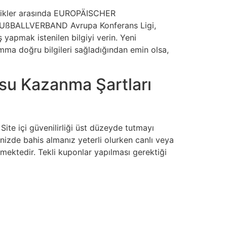
inlikler arasında EUROPÄISCHER
ßBALLVERBAND Avrupa Konferans Ligi,
 yapmak istenilen bilgiyi verin. Yeni
ma doğru bilgileri sağladığından emin olsa,
usu Kazanma Şartları
ite içi güvenilirliği üst düzeyde tutmayı
nizde bahis almanız yeterli olurken canlı veya
mektedir. Tekli kuponlar yapılması gerektiği