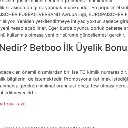
itesinin güncel linkini hemen öğrenmeniz mümkündür.
lik sırasında da girisi yapmak mümkündür. En popüler etk
ÄISCHER FUßBALLVERBAND Avrupa Ligi, EUROPÄISCHER FU
alıyor. Yeniden yetkilendirmeye ihtiyac yoktur, sadece giriş
ni hesap açabilirler. Eğer burda oyuncu zorluk çekerse am
nü kullanmış olmasa yeni bir sürüme güncellemesi gerekir.
edir? Betboo İlk Üyelik Bon
cek en önemli kısımlardan biri ise TC kimlik numarasıdır. S
ik bilgilerini de istemektedir. Promosyona katılmak istediği
ullanmanız gereken minimal oranı just one,a few olması gerek
l edilmeyecektir.
betboo kayıt