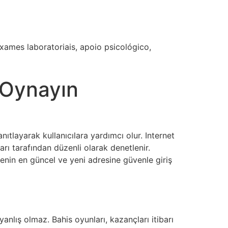
ames laboratoriais, apoio psicológico,
 Oynayın
anıtlayarak kullanıcılara yardımcı olur. Internet
arı tarafından düzenli olarak denetlenir.
 sitenin en güncel ve yeni adresine güvenle giriş
lış olmaz. Bahis oyunları, kazançları itibarı