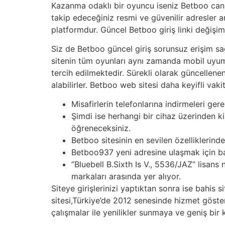
Kazanma odaklı bir oyuncu iseniz Betboo canlı 
takip edeceğiniz resmi ve güvenilir adresler 
platformdur. Güncel Betboo giriş linki değişim
Siz de Betboo güncel giriş sorunsuz erişim sağ
sitenin tüm oyunları aynı zamanda mobil uyuml
tercih edilmektedir. Sürekli olarak güncellenen
alabilirler. Betboo web sitesi daha keyifli va
Misafirlerin telefonlarına indirmeleri ge
Şimdi ise herhangi bir cihaz üzerinden ki
öğreneceksiniz.
Betboo sitesinin en sevilen özelliklerinde
Betboo937 yeni adresine ulaşmak için bağl
‘’Bluebell B.Sixth Is V., 5536/JAZ’’ lis
markaları arasında yer alıyor.
Siteye girişlerinizi yaptıktan sonra ise bahis 
sitesi,Türkiye’de 2012 senesinde hizmet göst
çalışmalar ile yenilikler sunmaya ve geniş bir