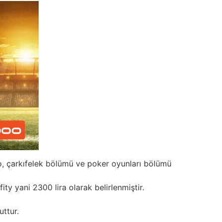
go, çarkıfelek bölümü ve poker oyunları bölümü
y yani 2300 lira olarak belirlenmiştir.
uttur.