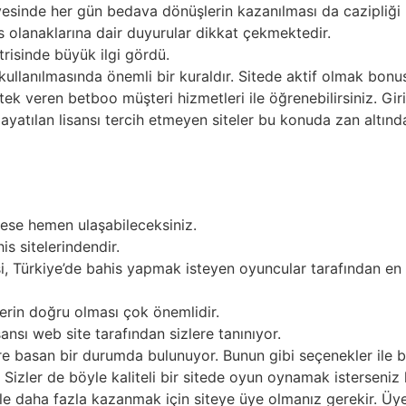
inde her gün bedava dönüşlerin kazanılması da cazipliği 
 olanaklarına dair duyurular dikkat çekmektedir.
trisinde büyük ilgi gördü.
e kullanılmasında önemli bir kuraldır. Sitede aktif olmak bo
 destek veren betboo müşteri hizmetleri ile öğrenebilirsiniz.
atılan lisansı tercih etmeyen siteler bu konuda zan altında
rese hemen ulaşabileceksiniz.
is sitelerindendir.
si, Türkiye’de bahis yapmak isteyen oyuncular tarafından en 
ilerin doğru olması çok önemlidir.
nsı web site tarafından sizlere tanınıyor.
re basan bir durumda bulunuyor. Bunun gibi seçenekler ile b
Sizler de böyle kaliteli bir sitede oyun oynamak isterseniz 
e daha fazla kazanmak için siteye üye olmanız gerekir. Üyel