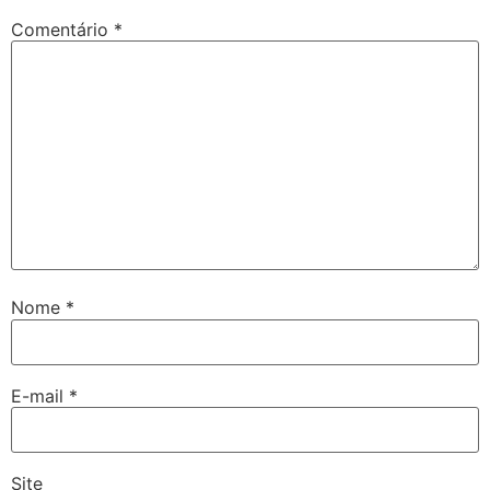
Comentário
*
Nome
*
E-mail
*
Site