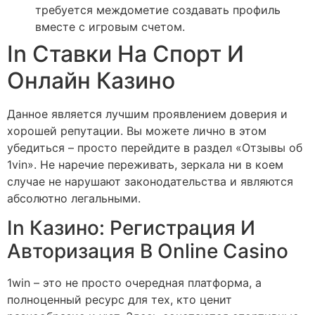
требуется междометие создавать профиль
вместе с игровым счетом.
In Ставки На Спорт И
Онлайн Казино
Данное является лучшим проявлением доверия и
хорошей репутации. Вы можете лично в этом
убедиться – просто перейдите в раздел «Отзывы об
1vin». Не наречие переживать, зеркала ни в коем
случае не нарушают законодательства и являются
абсолютно легальными.
In Казино: Регистрация И
Авторизация В Online Casino
1win – это не просто очередная платформа, а
полноценный ресурс для тех, кто ценит