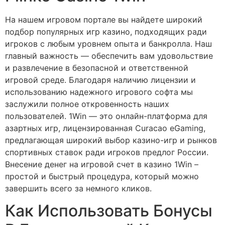
На нашем игровом портале вы найдете широкий
подбор популярных игр казино, подходящих ради
игроков с любым уровнем опыта и банкролла. Наш
главный важность — обеспечить вам удовольствие
и развлечение в безопасной и ответственной
игровой среде. Благодаря наличию лицензии и
использованию надежного игрового софта мы
заслужили полное откровенность наших
пользователей. 1Win — это онлайн-платформа для
азартных игр, лицензированная Curacao eGaming,
предлагающая широкий выбор казино-игр и рынков
спортивных ставок ради игроков предлог России.
Внесение денег на игровой счет в казино 1Win –
простой и быстрый процедура, который можно
завершить всего за немного кликов.
Как Использовать Бонусы