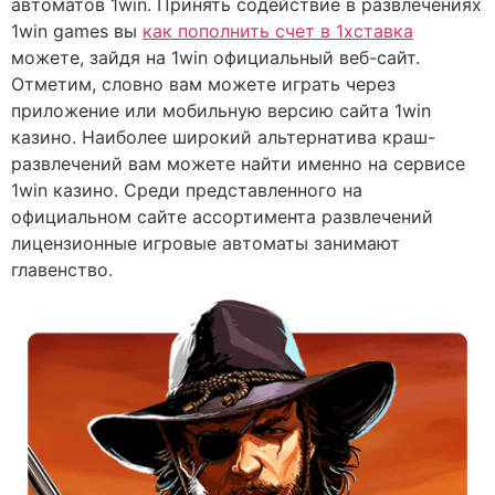
автоматов 1win. Принять содействие в развлечениях
1win games вы
как пополнить счет в 1хставка
можете, зайдя на 1win официальный веб-сайт.
Отметим, словно вам можете играть через
приложение или мобильную версию сайта 1win
казино. Наиболее широкий альтернатива краш-
развлечений вам можете найти именно на сервисе
1win казино. Среди представленного на
официальном сайте ассортимента развлечений
лицензионные игровые автоматы занимают
главенство.