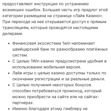
предоставляют инструкции по устранению
возникших ошибок. Большая часть игр предлог этой
категории размещена на странице «Лайв Казино».
При переходе на нее открывается доступ к прямым
трансляциям, которые проводятся настоящими
дилерами.
Финансовая экосистема 1win напоминает
швейцарский банк по разнообразию платёжных
систем.
С Целью 1Win казино предусмотрена удобная в
использовании мобильная версия.
Лайв игры с целью казино доступны только по
окончании регистрации и за реальные деньги.
С Целью получения некоторых бонусов
способен потребоваться промокод, который
можно приобрести на сайте или на сайтах-
партнерах.
Именно благодаря этому гэмблеру не