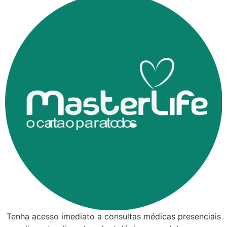
Tenha acesso imediato a consultas médicas presenciais