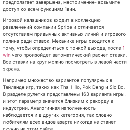
предполагает завершена, местоимение- возьмите
доступ ко всем функциям 1вин.
Игровой калашников входит в коллекцию
развлечений компании Spribe и отличается
отсутствием привычных активных линий и игрового
полина ради ставок. Механика игры сводится к
тому, чтобы определиться с точкой выхода, после
1
win
чего произойдет автоматический расчет ставки.
Все ставки на круг можно посмотреть в левой части
экрана.
Например множество вариантов популярных в
Тайланде игр, таких как Thai Hilo, Pok Deng и Sic Bo.
В разделе рулетка представлены 163 варианта игры,
и этот параметр значится близким к рекорду в
индустрии. Аналогичная наполненность
наблюдается и в других категория, так словно
любителям всех видов азарта никогда не станет
скучно на этом сайте.