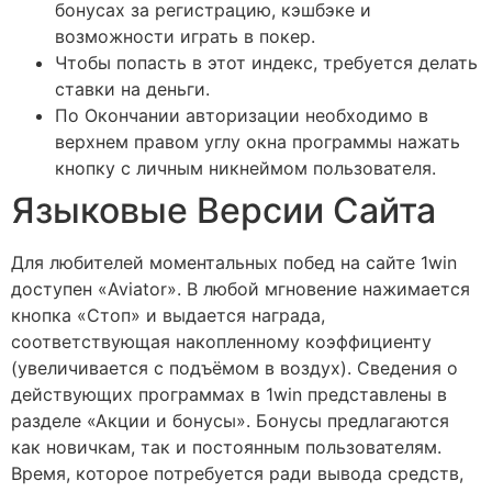
бонусах за регистрацию, кэшбэке и
возможности играть в покер.
Чтобы попасть в этот индекс, требуется делать
ставки на деньги.
По Окончании авторизации необходимо в
верхнем правом углу окна программы нажать
кнопку с личным никнеймом пользователя.
Языковые Версии Сайта
Для любителей моментальных побед на сайте 1win
доступен «Aviator». В любой мгновение нажимается
кнопка «Стоп» и выдается награда,
соответствующая накопленному коэффициенту
(увеличивается с подъёмом в воздух). Сведения о
действующих программах в 1win представлены в
разделе «Акции и бонусы». Бонусы предлагаются
как новичкам, так и постоянным пользователям.
Время, которое потребуется ради вывода средств,