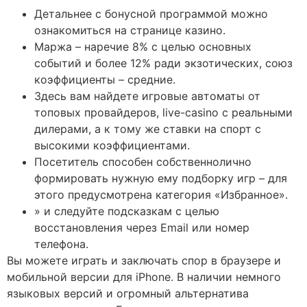
Детальнее с бонусной программой можно
ознакомиться на странице казино.
Маржа – наречие 8% с целью основных
событий и более 12% ради экзотических, союз
коэффициенты – средние.
Здесь вам найдете игровые автоматы от
топовых провайдеров, live-casino с реальными
дилерами, а к тому же ставки на спорт с
высокими коэффициентами.
Посетитель способен собственнолично
формировать нужную ему подборку игр – для
этого предусмотрена категория «Избранное».
» и следуйте подсказкам с целью
восстановления через Email или номер
телефона.
Вы можете играть и заключать спор в браузере и
мобильной версии для iPhone. В наличии немного
языковых версий и огромный альтернатива