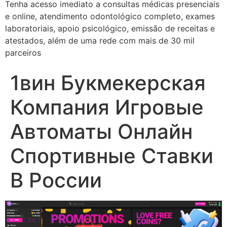
Tenha acesso imediato a consultas médicas presenciais
e online, atendimento odontológico completo, exames
laboratoriais, apoio psicológico, emissão de receitas e
atestados, além de uma rede com mais de 30 mil
parceiros
1вин Букмекерская
Компания Игровые
Автоматы Онлайн
Спортивные Ставки
В России