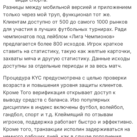
Разницы между мобильной версией и приложением
только через мой труп, функционал тот же.
Клиентам доступно от 500 до самого 1000 рынков
для участия в лучших футбольных турнирах. Ради
чемпионатов под лейблом «Лига Чемпионов»
предлагается более 800 исходов. Игрок краткое
ставить на статистику, такую ​​как желтые карточки,
захваты мяча и другую статистику. Данные исходы
доступны за отдельные периоды и за весь матч.
Процедура KYC предусмотрена с целью проверки
возраста и повышения уровня защиты клиентов.
Кроме Того верификация открывает доступ к
выводу средств с баланса. Изо популярных
дисциплин в индекс включены футбол, волейбол,
гандбол, спорт и т.д. Клеймящий по отзывам
игроков, поддержка работает быстро и эффективно.
Кроме того, транзакции исполин задерживаться на
немного рабочих дней, как в случае пополнения