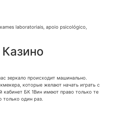
ames laboratoriais, apoio psicológico,
 Казино
час зеркало происходит машинально.
укмекера, которые желают начать играть с
 кабинет БК 1Вин имеют право только те
 только один раз.