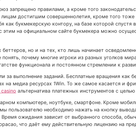
союз запрещено правилами, а кроме того законодательс
 лицам достигшим совершеннолетия, кроме того тоже и
бя как букмекерскую контору, на базе которой спустя
 с этим на официальном сайте букмекера можно осущес
 беттеров, но и на тех, кто лишь начинает осведомле
ие понять, почему многие игроки из разных уголков ми
огатстве функционала и постоянном стремлении к разв
ли за выполнение заданий. Бесплатные вращения как 
х на медиа ресурсах 1Win. То же самое касается и фри
 casino
альтернатива платежных инструментов с целью 
нарном компьютере, ноутбуке, смартфоне. Кроме моби
рмы пользователю необходимо нажать на кнопку вывода
Время ожидания зависит от выбранного способа, обычн
расао, что даёт ему действительную лицензию на пред