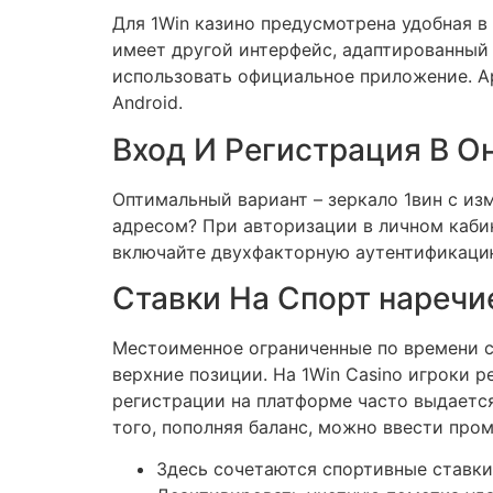
Для 1Win казино предусмотрена удобная в
имеет другой интерфейс, адаптированный
использовать официальное приложение. Ap
Android.
Вход И Регистрация В О
Оптимальный вариант – зеркало 1вин с и
адресом? При авторизации в личном кабин
включайте двухфакторную аутентификацию
Ставки На Спорт наречи
Местоименное ограниченные по времени с
верхние позиции. На 1Win Casino игроки 
регистрации на платформе часто выдается
того, пополняя баланс, можно ввести про
Здесь сочетаются спортивные ставки