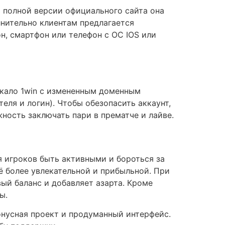
т полной версии официального сайта она
нительно клиентам предлагается
н, смартфон или телефон с ОС IOS или
ркало 1win с измененным доменным
ля и логин). Чтобы обезопасить аккаунт,
ость заключать пари в прематче и лайве.
 игроков быть активными и бороться за
ё более увлекательной и прибыльной. При
ый баланс и добавляет азарта. Кроме
ы.
онусная проект и продуманный интерфейс.