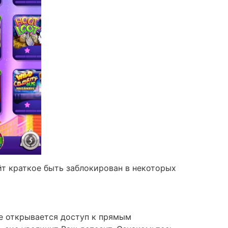
йт краткое быть заблокирован в некоторых
ее открывается доступ к прямым