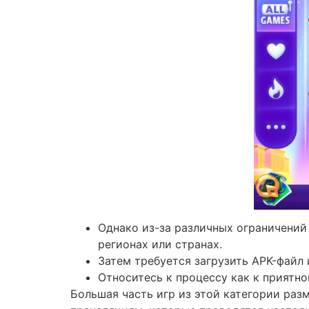
Однако из-за различных ограничений 
регионах или странах.
Затем требуется загрузить APK-файл
Относитесь к процессу как к приятном
Большая часть игр из этой категории раз