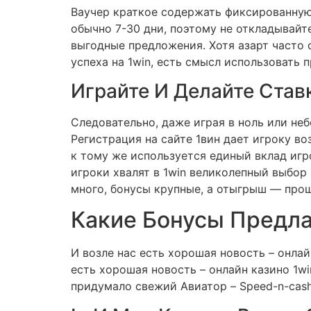
Ваучер краткое содержать фиксированную 
обычно 7-30 дни, поэтому не откладывайт
выгодные предложения. Хотя азарт часто 
успеха на 1win, есть смысл использовать
Играйте И Делайте Ставк
Следовательно, даже играя в ноль или не
Регистрация на сайте 1вин дает игроку в
к тому же используется единый вклад игр
игроки хвалят в 1win великолепный выбор
много, бонусы крупные, а отыгрыш — прощ
Какие Бонусы Предла
И возле нас есть хорошая новость – онлай
есть хорошая новость – онлайн казино 1wi
придумало свежий Авиатор – Speed-n-cash