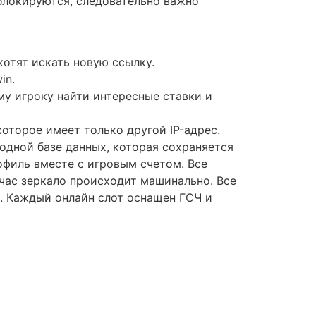
блокируются, следовательно важно
хотят искать новую ссылку.
in.
му игроку найти интересные ставки и
оторое имеет только другой IP-адрес.
одной базе данных, которая сохраняется
офиль вместе с игровым счетом. Все
час зеркало происходит машинально. Все
и. Каждый онлайн слот оснащен ГСЧ и