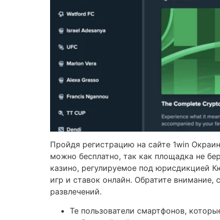
Пройдя регистрацию на сайте 1win Окраин
можно бесплатно, так как площадка не бер
казино, регулируемое под юрисдикцией Кю
игр и ставок онлайн. Обратите внимание,
развлечений.
Те пользователи смартфонов, которые