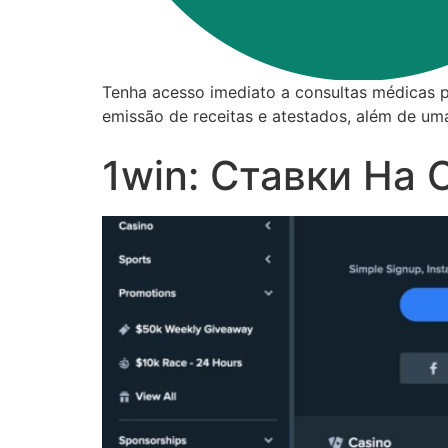
Tenha acesso imediato a consultas médicas pr
emissão de receitas e atestados, além de um
1win: Ставки На