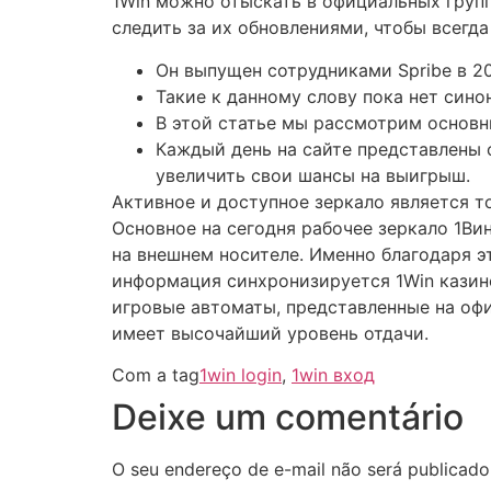
1Win можно отыскать в официальных груп
следить за их обновлениями, чтобы всегда
Он выпущен сотрудниками Spribe в 20
Такие к данному слову пока нет сино
В этой статье мы рассмотрим основн
Каждый день на сайте представлены 
увеличить свои шансы на выигрыш.
Активное и доступное зеркало является т
Основное на сегодня рабочее зеркало 1Ви
на внешнем носителе. Именно благодаря э
информация синхронизируется 1Win казино
игровые автоматы, представленные на офи
имеет высочайший уровень отдачи.
Com a tag
1win login
,
1win вход
Deixe um comentário
O seu endereço de e-mail não será publicado