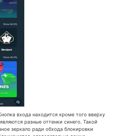
Кнопка входа находится кроме того вверху
 являются разные оттенки синего. Такой
овное зеркало ради обхода блокировки