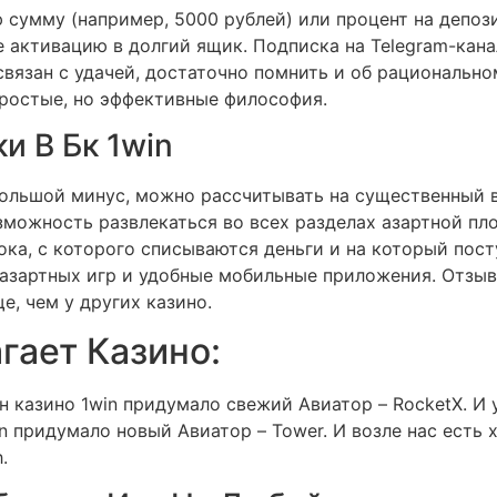
сумму (например, 5000 рублей) или процент на депози
е активацию в долгий ящик. Подписка на Telegram-кан
связан с удачей, достаточно помнить и об рационально
 простые, но эффективные философия.
и В Бк 1win
большой минус, можно рассчитывать на существенный 
озможность развлекаться во всех разделах азартной пл
ока, с которого списываются деньги и на который пос
 азартных игр и удобные мобильные приложения. Отзывы
е, чем у других казино.
гает Казино:
н казино 1win придумало свежий Авиатор – RocketX. И
n придумало новый Авиатор – Tower. И возле нас есть 
.