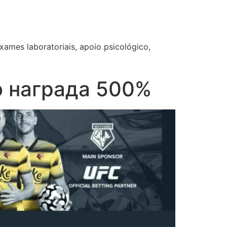
ames laboratoriais, apoio psicológico,
о награда 500%