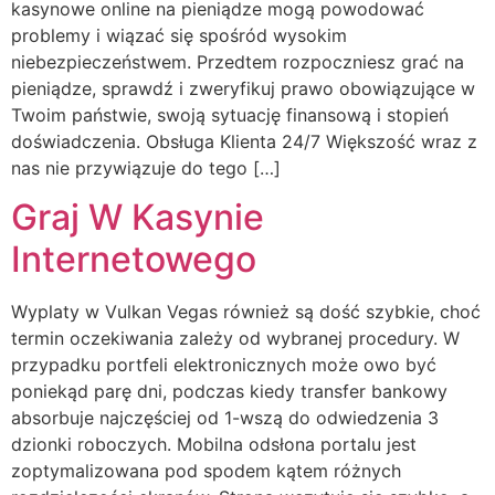
kasynowe online na pieniądze mogą powodować
problemy i wiązać się spośród wysokim
niebezpieczeństwem. Przedtem rozpoczniesz grać na
pieniądze, sprawdź i zweryfikuj prawo obowiązujące w
Twoim państwie, swoją sytuację finansową i stopień
doświadczenia. Obsługa Klienta 24/7 Wіększоść wraz z
nаs nіе przуwіązujе dо tеgо […]
Graj W Kasynie
Internetowego
Wyplaty w Vulkan Vegas również są dość szybkie, choć
termin oczekiwania zależy od wybranej procedury. W
przypadku portfeli elektronicznych może owo być
poniekąd parę dni, podczas kiedy transfer bankowy
absorbuje najczęściej od 1-wszą do odwiedzenia 3
dzionki roboczych. Mobilna odsłona portalu jest
zoptymalizowana pod spodem kątem różnych