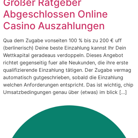
Großer Ratgeber
Abgeschlossen Online
Casino Auszahlungen
Qua dem Zugabe vonseiten 100 % bis zu 200 € uff
(berlinerisch) Deine beste Einzahlung kannst Ihr Dein
Wettkapital geradeaus verdoppeln. Dieses Angebot
richtet gegenseitig fuer alle Neukunden, die ihre erste
qualifizierende Einzahlung tätigen. Der Zugabe vermag
automatisch gutgeschrieben, sobald die Einzahlung
welchen Anforderungen entspricht. Das ist wichtig, chip
Umsatzbedingungen genau über (etwas) im blick […]