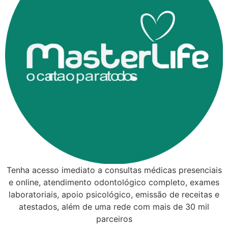
Tenha acesso imediato a consultas médicas presenciais
e online, atendimento odontológico completo, exames
laboratoriais, apoio psicológico, emissão de receitas e
atestados, além de uma rede com mais de 30 mil
parceiros