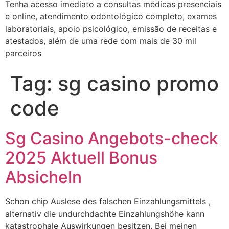
Tenha acesso imediato a consultas médicas presenciais
e online, atendimento odontológico completo, exames
laboratoriais, apoio psicológico, emissão de receitas e
atestados, além de uma rede com mais de 30 mil
parceiros
Tag:
sg casino promo
code
Sg Casino Angebots-check
2025 Aktuell Bonus
Absicheln
Schon chip Auslese des falschen Einzahlungsmittels ,
alternativ die undurchdachte Einzahlungshöhe kann
katastrophale Auswirkungen besitzen. Bei meinen