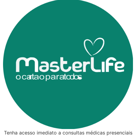
Tenha acesso imediato a consultas médicas presenciais