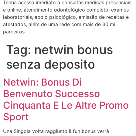
Tenha acesso imediato a consultas médicas presenciais
e online, atendimento odontológico completo, exames
laboratoriais, apoio psicológico, emissão de receitas e
atestados, além de uma rede com mais de 30 mil
parceiros
Tag:
netwin bonus
senza deposito
Netwin: Bonus Di
Benvenuto Successo
Cinquanta E Le Altre Promo
Sport
Una Singola volta raggiunto il fun bonus verrà