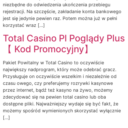
niezbędne do odwiedzenia ukończenia przebiegu
rejestracji. Na szczęście, zakładanie konta bankowego
jest się jedynie pewien raz. Potem można już w pełni
korzystać wraz […]
Total Casino Pl Poglądy Plus
【 Kod Promocyjny】
Pakiet Powitalny w Total Casino to oczywiście
największy nadprogram, który może odebrać gracz.
Przysługuje on oczywiście wszelkim i niezależnie od
czasu owego, czy preferujemy rozrywki kasynowe
przez internet, bądź też kasyno na żywo, możemy
zdecydować się na pewien total casino lub oba
dostępne pliki. Najważniejszy wydaje się być fakt, że
możemy spośród wymienionych skorzystać wyłącznie
[…]