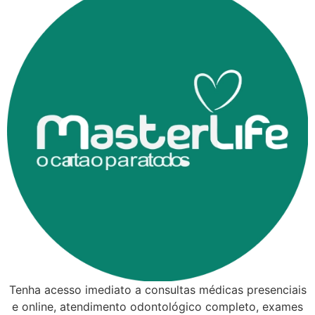
Tenha acesso imediato a consultas médicas presenciais
e online, atendimento odontológico completo, exames