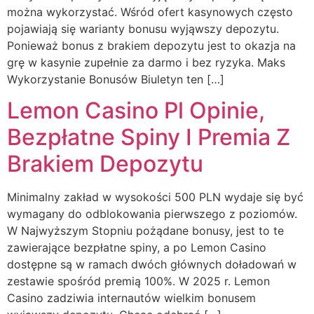
można wykorzystać. Wśród ofert kasynowych często
pojawiają się warianty bonusu wyjąwszy depozytu.
Ponieważ bonus z brakiem depozytu jest to okazja na
grę w kasynie zupełnie za darmo i bez ryzyka. Maks
Wykorzystanie Bonusów Biuletyn ten […]
Lemon Casino Pl Opinie,
Bezpłatne Spiny I Premia Z
Brakiem Depozytu
Minimalny zakład w wysokości 500 PLN wydaje się być
wymagany do odblokowania pierwszego z poziomów.
W Najwyższym Stopniu pożądane bonusy, jest to te
zawierające bezpłatne spiny, a po Lemon Casino
dostępne są w ramach dwóch głównych doładowań w
zestawie spośród premią 100%. W 2025 r. Lemon
Casino zadziwia internautów wielkim bonusem