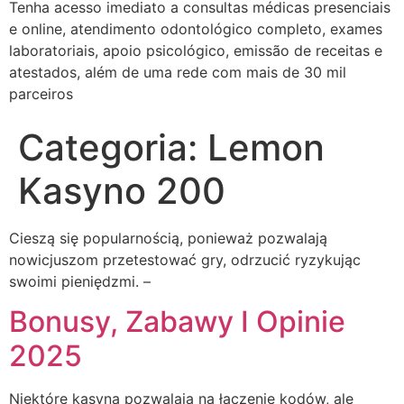
Tenha acesso imediato a consultas médicas presenciais
e online, atendimento odontológico completo, exames
laboratoriais, apoio psicológico, emissão de receitas e
atestados, além de uma rede com mais de 30 mil
parceiros
Categoria:
Lemon
Kasyno 200
Cieszą się popularnością, ponieważ pozwalają
nowicjuszom przetestować gry, odrzucić ryzykując
swoimi pieniędzmi. –
Bonusy, Zabawy I Opinie
2025
Niektóre kasyna pozwalają na łączenie kodów, ale