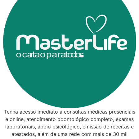
Tenha acesso imediato a consultas médicas presenciais
e online, atendimento odontológico completo, exames
laboratoriais, apoio psicológico, emissão de receitas e
atestados, além de uma rede com mais de 30 mil