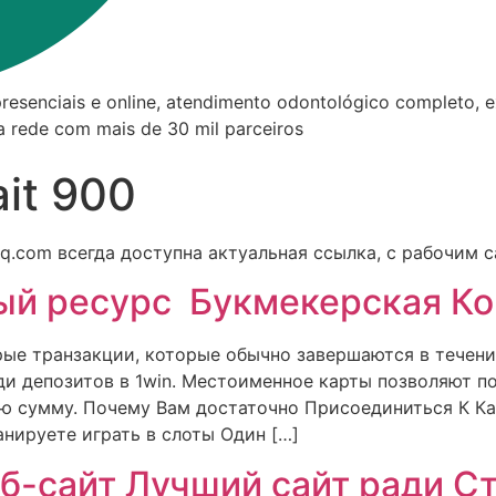
esenciais e online, atendimento odontológico completo, ex
a rede com mais de 30 mil parceiros
ait 900
nq.com всегда доступна актуальная ссылка, с рабочим са
й ресурс ️ Букмекерская Ко
рые транзакции, которые обычно завершаются в течени
и депозитов в 1win. Местоименное карты позволяют п
ую сумму. Почему Вам достаточно Присоединиться К Ка
анируете играть в слоты Один […]
б-сайт Лучший сайт ради Ст