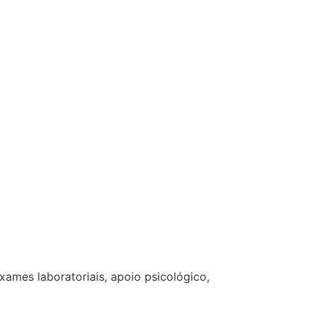
ames laboratoriais, apoio psicológico,