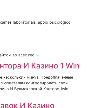
ames laboratoriais, apoio psicológico,
йтом во всех гео. –
нтора И Казино 1 Win
е нескольких минут. Предоплаченные
ользователям контролировать свои
зино И Букмекерской Конторе 1win
авок И Казино