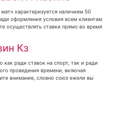
 матч характеризуется наличием 50
ради оформления условия всем клиентам
ете осуществлять ставки прямо во время
вин Кз
как ради ставок на спорт, так и ради
ного проведения времени, включая
ите внимание, словно союз ежели вы