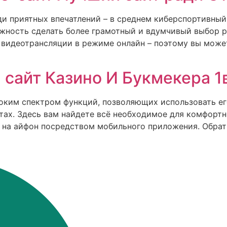
ди приятных впечатлений – в среднем киберспортивный
ожность сделать более грамотный и вдумчивый выбор 
т видеотрансляции в режиме онлайн – поэтому вы мож
 сайт Казино И Букмекера 1
ким спектром функций, позволяющих использовать его 
атах. Здесь вам найдете всё необходимое для комфорт
и на айфон посредством мобильного приложения. Обрат