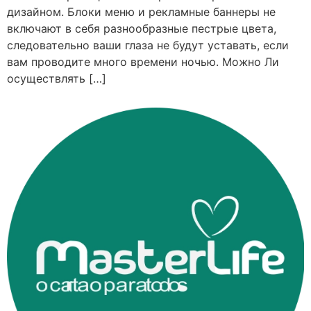
дизайном. Блоки меню и рекламные баннеры не
включают в себя разнообразные пестрые цвета,
следовательно ваши глаза не будут уставать, если
вам проводите много времени ночью. Можно Ли
осуществлять […]