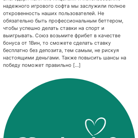
надежного игрового софта мы заслужили полное
откровенность наших пользователей. Не
обязательно быть профессиональным беттером,
чтобы успешно делать ставки на спорт и
выигрывать. Союз возьмите фрибет в качестве
бонуса от 1Вин, то сможете сделать ставку
бесплатно без депозита, тем самым, не рискуя
настоящими деньгами. Также повысить шансы на
победу поможет правильно […]