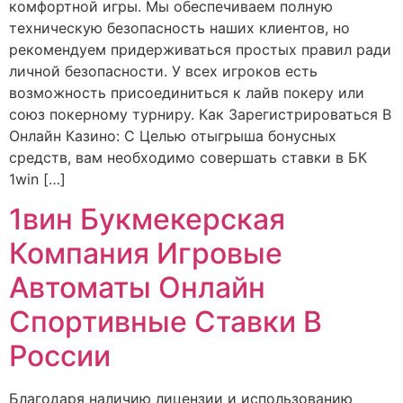
комфортной игры. Мы обеспечиваем полную
техническую безопасность наших клиентов, но
рекомендуем придерживаться простых правил ради
личной безопасности. У всех игроков есть
возможность присоединиться к лайв покеру или
союз покерному турниру. Как Зарегистрироваться В
Онлайн Казино: С Целью отыгрыша бонусных
средств, вам необходимо совершать ставки в БК
1win […]
1вин Букмекерская
Компания Игровые
Автоматы Онлайн
Спортивные Ставки В
России
Благодаря наличию лицензии и использованию