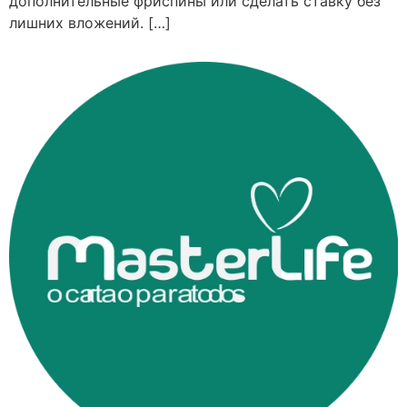
дополнительные фриспины или сделать ставку без
лишних вложений. […]